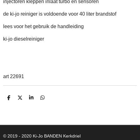
injectoren kleppen inlaat turbo en sensoren
de ki-jo reiniger is voldoende voor 40 liter brandstof
lees voor het gebruik de handleiding
ki-jo dieselreiniger
art 22691
D
D
S
D
E
E
H
E
L
E
A
L
E
L
R
E
N
E
N
© 2019 - 2020 Ki-Jo
BANDEN
Kerkdriel