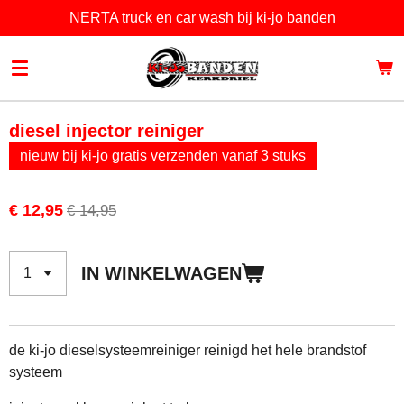
NERTA truck en car wash bij ki-jo banden
Ga
direct
naar
de
hoofdinhoud
diesel injector reiniger
nieuw bij ki-jo gratis verzenden vanaf 3 stuks
€ 12,95
€ 14,95
IN WINKELWAGEN
de ki-jo dieselsysteemreiniger reinigd het hele brandstof
systeem