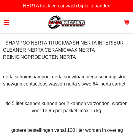
NERTA truck en car wash bij ki-jo banden
Ga
direct
naar
de
hoofdinhoud
SHAMPOO NERTA TRUCKWASH NERTA INTERIEUR
CLEANER NERTA CERAMICWAX NERTA
REINIGINGPRODUCTEN NERTA
nerta schuimshampoo nerta snowfoam nerta schuimpistool
snowgun contactloos wassen nerta skywe 64 nerta carnet
de 5 liter kannen kunnen per 2 kannen verzonden worden
voor 13,95 per pakket max 15 kg
grotere bestellingen vanaf 100 liter worden in overleg