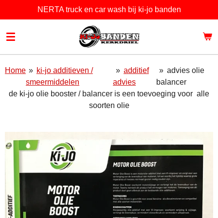
NERTA truck en car wash bij ki-jo banden
Ga
direct
naar
de
hoofdinhoud
Home
»
ki-jo additieven /
»
additief
»
advies olie
smeermiddelen
advies
balancer
de ki-jo olie booster / balancer is een toevoeging voor alle
soorten olie