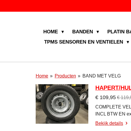
Ga
direct
naar
de
HOME
BANDEN
PLATIN 
hoofdinhoud
TPMS SENSOREN EN VENTIELEN
Home
»
Producten
»
BAND MET VELG
HAPERT/HUL
€ 109,95
€ 119,
COMPLETE VELG
INCL BTW EN ex
Bekijk details