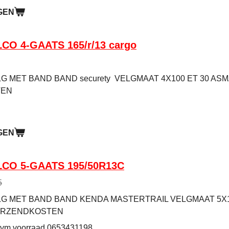
GEN
CO 4-GAATS 165/r/13 cargo
 MET BAND BAND securety VELGMAAT 4X100 ET 30 ASMAA
TEN
GEN
CO 5-GAATS 195/50R13C
5
 MET BAND BAND KENDA MASTERTRAIL VELGMAAT 5X112 
VERZENDKOSTEN
 ivm voorraad 0653431198