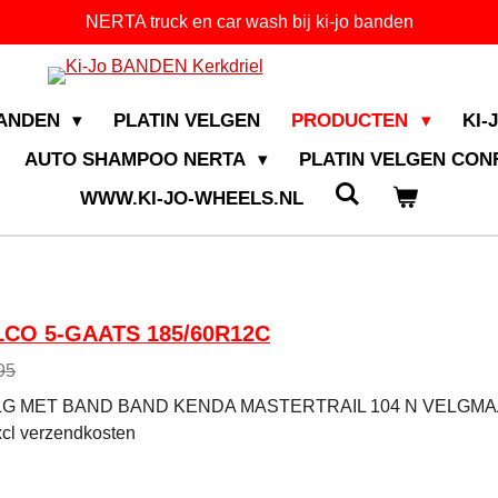
NERTA truck en car wash bij ki-jo banden
BANDEN
PLATIN VELGEN
PRODUCTEN
KI-
AUTO SHAMPOO NERTA
PLATIN VELGEN CO
WWW.KI-JO-WHEELS.NL
CO 5-GAATS 185/60R12C
95
 MET BAND BAND KENDA MASTERTRAIL 104 N VELGMAAT 
cl verzendkosten