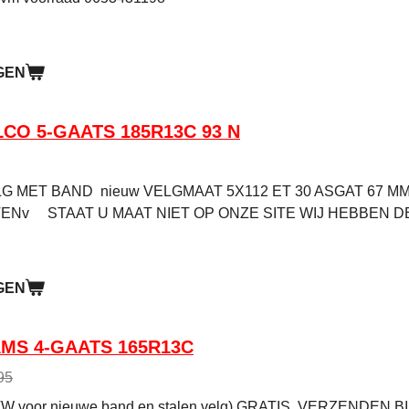
GEN
CO 5-GAATS 185R13C 93 N
 MET BAND nieuw VELGMAAT 5X112 ET 30 ASGAT 67 MM 
Nv STAAT U MAAT NIET OP ONZE SITE WIJ HEBBEN 
GEN
AMS 4-GAATS 165R13C
95
. BTW voor nieuwe band en stalen velg) GRATIS VERZEN