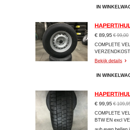
IN WINKELWA
HAPERT/HUL
€ 89,95
€ 99,00
COMPLETE VELG
VERZENDKOS
Bekijk details
IN WINKELWA
HAPERT/HUL
€ 99,95
€ 109,9
COMPLETE VELG
BTW EN excl 
aub even bellen