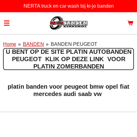
NERTA truck en car wash bij ki-jo banden
Ga
direct
naar
de
hoofdinhoud
Home
»
BANDEN
»
BANDEN PEUGEOT
U BENT OP DE SITE PLATIN AUTOBANDEN
PEUGEOT KLIK OP DEZE LINK VOOR
PLATIN ZOMERBANDEN
platin banden voor peugeot bmw opel fiat
mercedes audi saab vw