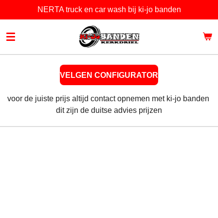
NERTA truck en car wash bij ki-jo banden
Ga
direct
naar
de
hoofdinhoud
VELGEN CONFIGURATOR
voor de juiste prijs altijd contact opnemen met ki-jo banden
dit zijn de duitse advies prijzen