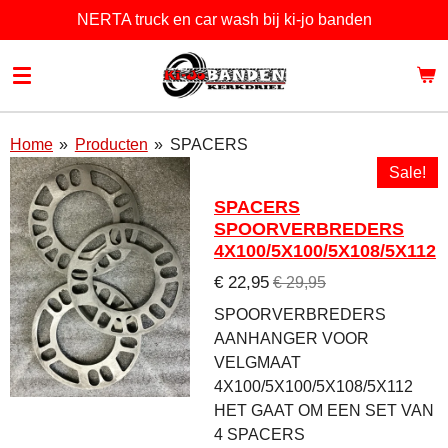
NERTA truck en car wash bij ki-jo banden
Ga
direct
naar
de
hoofdinhoud
Home
»
Producten
»
SPACERS
Sale!
SPACERS
SPOORVERBREDERS
4X100/5X100/5X108/5X112
€ 22,95
€ 29,95
SPOORVERBREDERS
AANHANGER VOOR
VELGMAAT
4X100/5X100/5X108/5X112
HET GAAT OM EEN SET VAN
4 SPACERS