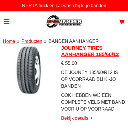
NERTA truck en car wash bij ki-jo banden
Ga
direct
naar
de
hoofdinhoud
Home
»
Producten
»
BANDEN AANHANGER
JOURNEY TIRES
AANHANGER 185/60/12
€ 55,00
DE JOUNEY 185/60/R12 IS
OP VOORRAAD BIJ KI-JO
BANDEN
OOK HEBBEN WIJ EEN
COMPLETE VELG MET BAND
VOOR U OP VOORRAAD
Bekijk details