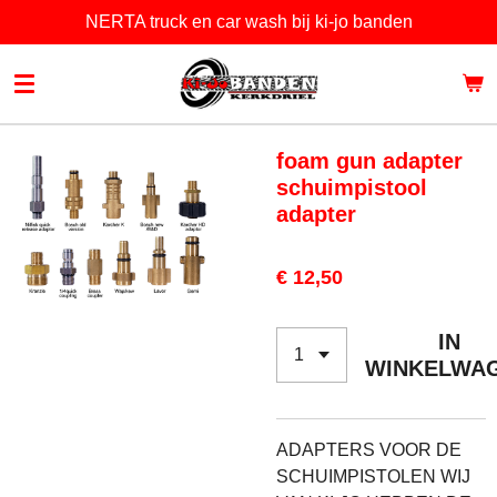
NERTA truck en car wash bij ki-jo banden
Ga
direct
naar
de
hoofdinhoud
foam gun adapter
schuimpistool
adapter
€ 12,50
IN
WINKELWA
ADAPTERS VOOR DE
SCHUIMPISTOLEN WIJ