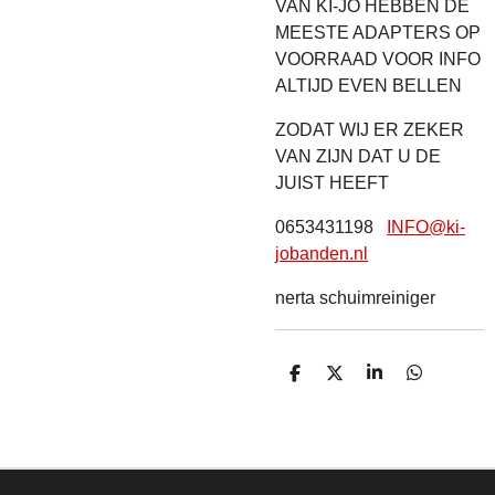
VAN KI-JO HEBBEN DE
MEESTE ADAPTERS OP
VOORRAAD VOOR INFO
ALTIJD EVEN BELLEN
ZODAT WIJ ER ZEKER
VAN ZIJN DAT U DE
JUIST HEEFT
0653431198
INFO@ki-
jobanden.nl
nerta schuimreiniger
D
D
S
D
E
E
H
E
L
E
A
L
E
L
R
E
N
E
N