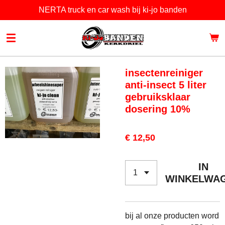
NERTA truck en car wash bij ki-jo banden
Ga
direct
naar
de
hoofdinhoud
insectenreiniger
anti-insect 5 liter
gebruiksklaar
dosering 10%
€ 12,50
IN
WINKELWA
bij al onze producten word