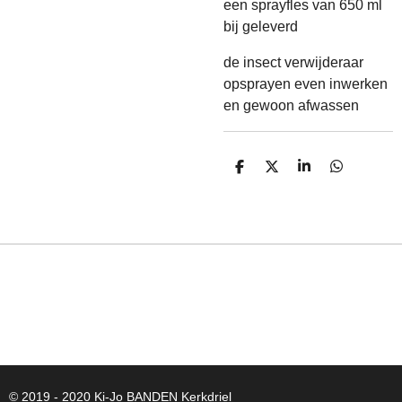
een sprayfles van 650 ml
bij geleverd
de insect verwijderaar
opsprayen even inwerken
en gewoon afwassen
D
D
S
D
E
E
H
E
L
E
A
L
E
L
R
E
N
E
N
© 2019 - 2020 Ki-Jo
BANDEN
Kerkdriel