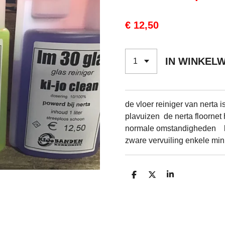
€ 12,50
IN WINKEL
de vloer reiniger van nerta i
plavuizen de nerta floornet h
normale omstandigheden bij 
zware vervuiling enkele min
D
D
S
E
E
H
L
E
A
E
L
R
N
E