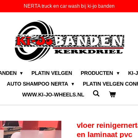
NERTA truck en car wash bij ki-jo banden
BANDEN
PLATIN VELGEN
PRODUCTEN
KI-
AUTO SHAMPOO NERTA
PLATIN VELGEN CO
WWW.KI-JO-WHEELS.NL
vloer reinigernert
en laminaat pvc