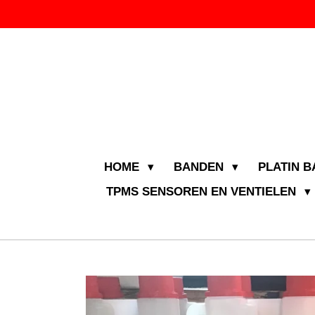
Ga
direct
naar
de
hoofdinhoud
HOME
BANDEN
PLATIN 
TPMS SENSOREN EN VENTIELEN