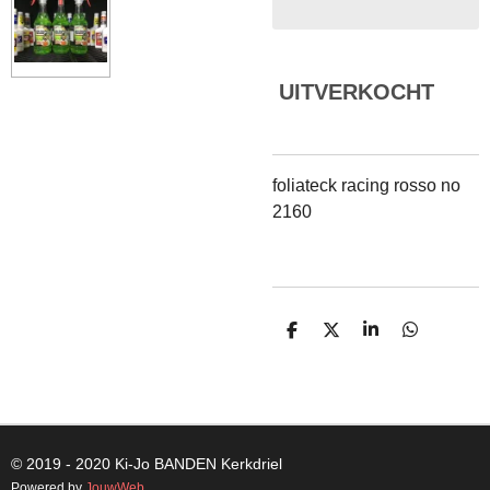
UITVERKOCHT
foliateck racing rosso no
2160
D
D
S
D
E
E
H
E
L
E
A
L
E
L
R
E
N
E
N
© 2019 - 2020 Ki-Jo
BANDEN
Kerkdriel
Powered by
JouwWeb