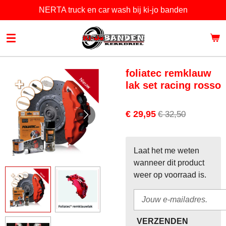
NERTA truck en car wash bij ki-jo banden
Ga
direct
naar
de
hoofdinhoud
foliatec remklauw
lak set racing rosso
€ 29,95
€ 32,50
Laat het me weten
wanneer dit product
weer op voorraad is.
VERZENDEN