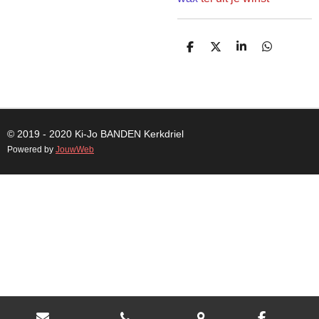
D
D
S
D
E
E
H
E
L
E
A
L
E
L
R
E
N
E
N
© 2019 - 2020 Ki-Jo
BANDEN
Kerkdriel
Powered by
JouwWeb