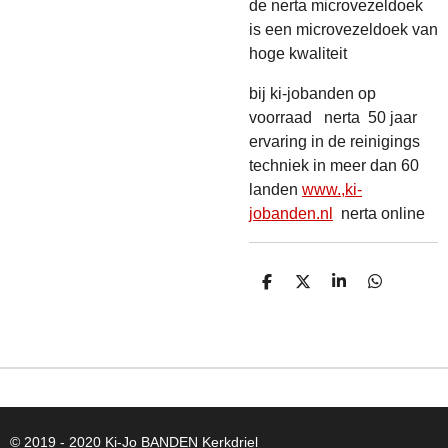
de nerta microvezeldoek
is een microvezeldoek van
hoge kwaliteit
bij ki-jobanden op
voorraad nerta 50 jaar
ervaring in de reinigings
techniek in meer dan 60
landen
www.,ki-
jobanden.nl
nerta online
D
D
S
D
E
E
H
E
L
E
A
L
E
L
R
E
N
E
N
© 2019 - 2020 Ki-Jo
BANDEN
Kerkdriel