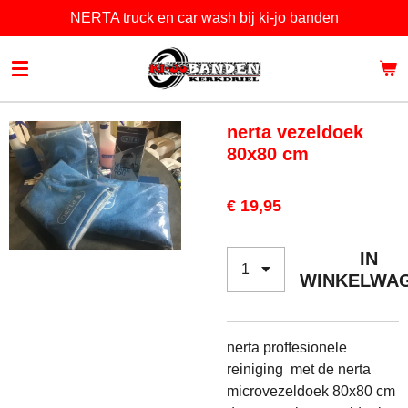
NERTA truck en car wash bij ki-jo banden
Ga
direct
naar
de
hoofdinhoud
nerta vezeldoek
80x80 cm
€ 19,95
IN
WINKELWA
nerta proffesionele
reiniging met de nerta
microvezeldoek 80x80 cm