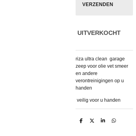
VERZENDEN
UITVERKOCHT
riza ultra clean garage
zeep voor olie vet smeer
en andere
verontreinigingen op u
handen
veilig voor u handen
D
D
S
D
E
E
H
E
L
E
A
L