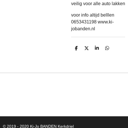
veilig voor alle auto lakken
voor info altijd belllen
0653431198 www.ki-
jobanden.nl
D
D
S
D
E
E
H
E
L
E
A
L
E
L
R
E
N
E
N
© 2019 - 2020 Ki-Jo
BANDEN
Kerkdriel