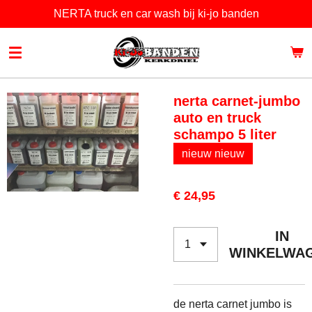
NERTA truck en car wash bij ki-jo banden
Ga
direct
naar
de
hoofdinhoud
nerta carnet-jumbo
auto en truck
schampo 5 liter
nieuw nieuw
€ 24,95
IN
WINKELWA
de nerta carnet jumbo is