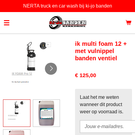
NERTA truck en car wash bij ki-jo banden
Ga
direct
naar
de
hoofdinhoud
ik multi foam 12 +
met vulnippel
banden ventiel
€ 125,00
Laat het me weten
wanneer dit product
weer op voorraad is.