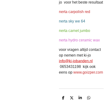
jo voor het beste resultaat
nerta carpolish red
nerta sky we 64
nerta carnet jumbo
nerta hydro ceramic wax
voor vragen altijd contact
op nemen met ki-jo
info@ki-jobanden.nl
0653431198 kijk ook
eens op
www.goizper.com
D
D
S
D
E
E
H
E