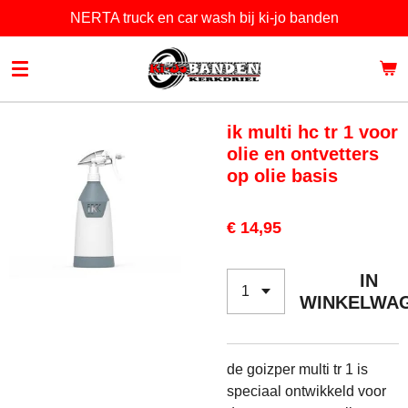
NERTA truck en car wash bij ki-jo banden
Ga
direct
naar
de
hoofdinhoud
ik multi hc tr 1 voor
olie en ontvetters
op olie basis
€ 14,95
IN
WINKELWA
de goizper multi tr 1 is
speciaal ontwikkeld voor