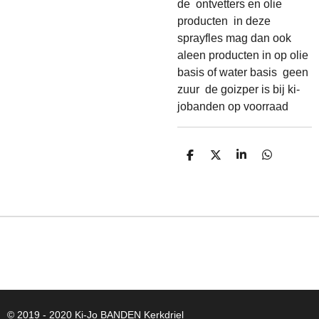
de ontvetters en olie
producten in deze
sprayfles mag dan ook
aleen producten in op olie
basis of water basis geen
zuur de goizper is bij ki-
jobanden op voorraad
D
D
S
D
E
E
H
E
L
E
A
L
E
L
R
E
N
E
N
© 2019 - 2020 Ki-Jo
BANDEN
Kerkdriel