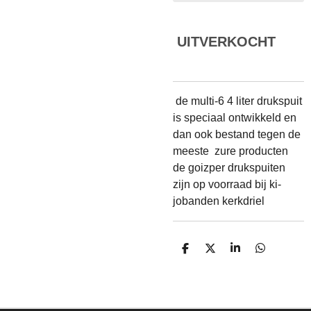
UITVERKOCHT
de multi-6 4 liter drukspuit
is speciaal ontwikkeld en
dan ook bestand tegen de
meeste zure producten
de goizper drukspuiten
zijn op voorraad bij ki-
jobanden kerkdriel
D
D
S
D
E
E
H
E
L
E
A
L
E
L
R
E
N
E
N