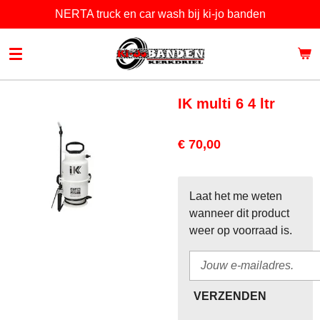
NERTA truck en car wash bij ki-jo banden
Ga
direct
naar
de
hoofdinhoud
IK multi 6 4 ltr
€ 70,00
Laat het me weten
wanneer dit product
weer op voorraad is.
VERZENDEN