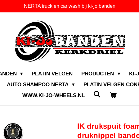
NERTA truck en car wash bij ki-jo banden
BANDEN
PLATIN VELGEN
PRODUCTEN
KI-
AUTO SHAMPOO NERTA
PLATIN VELGEN CO
WWW.KI-JO-WHEELS.NL
IK drukspuit foam
druknippel ban