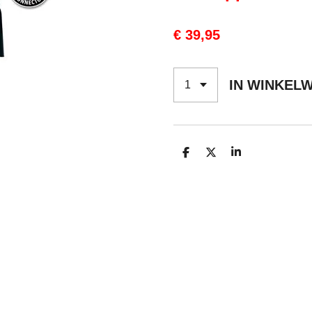
€ 39,95
IN WINKEL
D
D
S
E
E
H
L
E
A
E
L
R
N
E