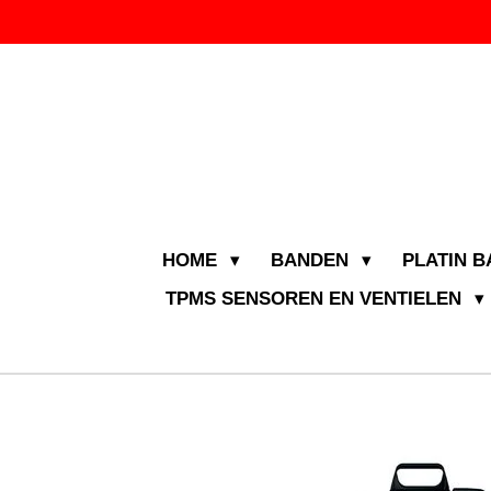
Ga
direct
naar
de
hoofdinhoud
HOME
BANDEN
PLATIN 
TPMS SENSOREN EN VENTIELEN