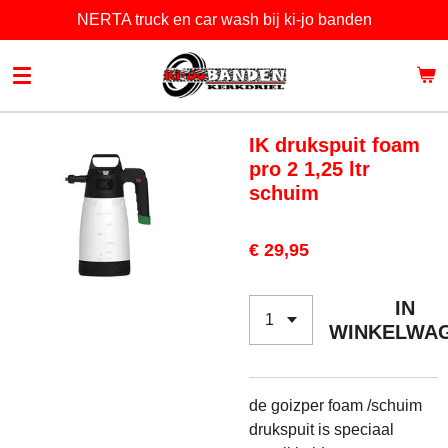
NERTA truck en car wash bij ki-jo banden
Ga
direct
naar
de
hoofdinhoud
IK drukspuit foam
pro 2 1,25 ltr
schuim
€ 29,95
IN
WINKELWA
de goizper foam /schuim
drukspuit is speciaal