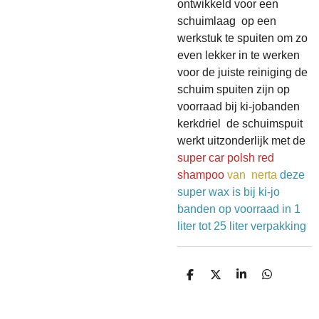
ontwikkeld voor een
schuimlaag op een
werkstuk te spuiten om zo
even lekker in te werken
voor de juiste reiniging de
schuim spuiten zijn op
voorraad bij ki-jobanden
kerkdriel de schuimspuit
werkt uitzonderlijk met de
super car polsh red
shampoo
van
nerta
deze
super wax is bij ki-jo
banden op voorraad in 1
liter tot 25 liter verpakking
D
D
S
D
E
E
H
E
L
E
A
L
E
L
R
E