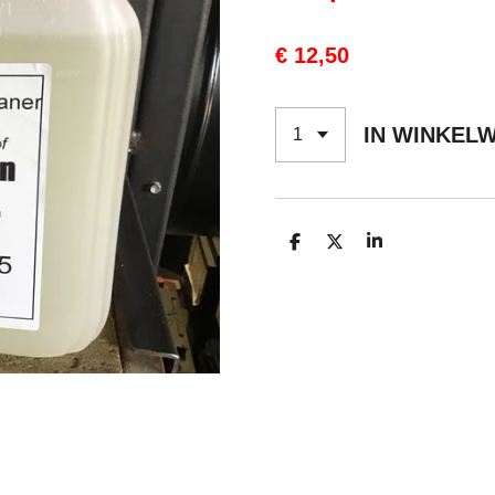
€ 12,50
IN WINKEL
D
D
S
E
E
H
L
E
A
E
L
R
N
E