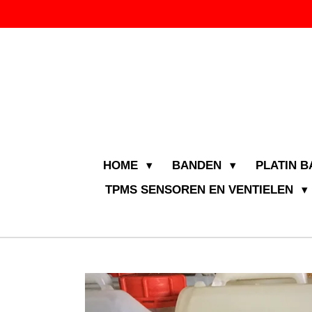
Ga
direct
naar
de
hoofdinhoud
HOME
BANDEN
PLATIN 
TPMS SENSOREN EN VENTIELEN