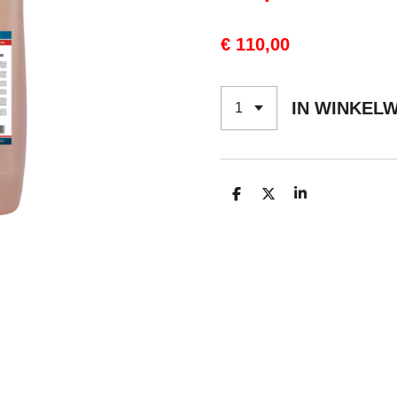
€ 110,00
IN WINKEL
D
D
S
E
E
H
L
E
A
E
L
R
N
E