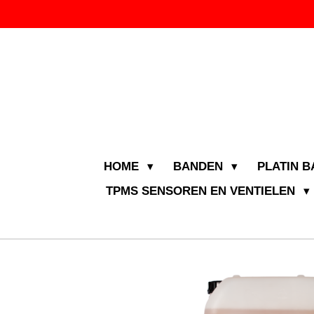
Ga
direct
naar
de
hoofdinhoud
HOME
BANDEN
PLATIN 
TPMS SENSOREN EN VENTIELEN