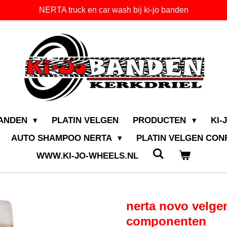
NERTA truck en car wash bij ki-jo banden
BANDEN
PLATIN VELGEN
PRODUCTEN
KI-
AUTO SHAMPOO NERTA
PLATIN VELGEN CO
WWW.KI-JO-WHEELS.NL
nerta novo velge
componenten