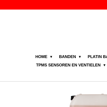
Ga
direct
naar
de
hoofdinhoud
HOME
BANDEN
PLATIN 
TPMS SENSOREN EN VENTIELEN