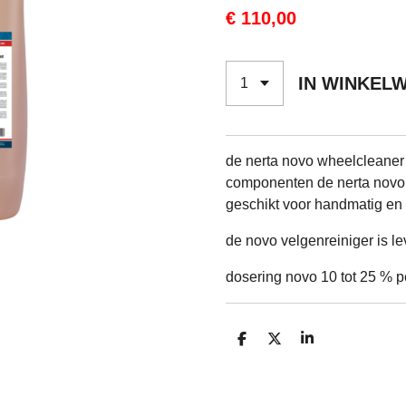
€ 110,00
IN WINKEL
de nerta novo wheelcleaner 
componenten de nerta novo i
geschikt voor handmatig en
de novo velgenreiniger is leve
dosering novo 10 tot 25 % pe
D
D
S
E
E
H
L
E
A
E
L
R
N
E