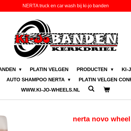
NERTA truck en car wash bij ki-jo banden
BANDEN
PLATIN VELGEN
PRODUCTEN
KI-
AUTO SHAMPOO NERTA
PLATIN VELGEN CO
WWW.KI-JO-WHEELS.NL
nerta novo wheel