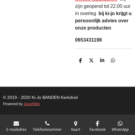
zijn geopend tot 22.00 uur
in overleg
bij ki-jo krijgt u
persoonlijk advies over
onze producten
0653431198
D
D
S
D
E
E
H
E
L
E
A
L
E
L
R
E
N
E
N
© 2019 - 2020 Ki-Jo
BANDEN
Kerkdriel
Powered by
JouwWeb
E-mailadres
Telefoonnummer
Kaart
Facebook
WhatsApp