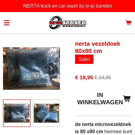
NERTA truck en car wash bij ki-jo banden
Ga
direct
naar
de
hoofdinhoud
nerta vezeldoek
80x80 cm
Sale!
€ 19,95
€ 24,95
IN
WINKELWAGEN
de nerta microvezeldoek
is 80 x80 cm
hiermee kunt