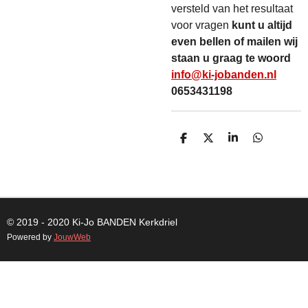
versteld van het resultaat
voor vragen
kunt u altijd
even bellen of mailen wij
staan u graag te woord
info@ki-jobanden.nl
0653431198
D
D
S
D
E
E
H
E
L
E
A
L
E
L
R
E
N
E
N
© 2019 - 2020 Ki-Jo
BANDEN
Kerkdriel
Powered by
JouwWeb