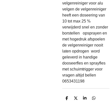
velgenreiniger voor alu
velgen de velgenreiniger
heeft een doseering van
10 tot max 25 %
verwijderd snel en zonder
borstellen opsprayen en
met hogedruk afspoelen
de velgenreiniger nooit
laten opdrogen word
geleverd in handige
dooseerfles en sprayfles
met schuimtrigger voor
vragen altijd bellen
0653431198
D
D
S
D
E
E
H
E
L
E
A
L
E
L
R
E