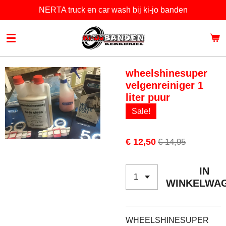
NERTA truck en car wash bij ki-jo banden
Ga
direct
naar
de
hoofdinhoud
wheelshinesuper
velgenreiniger 1
liter puur
Sale!
€ 12,50
€ 14,95
IN
WINKELWA
WHEELSHINESUPER