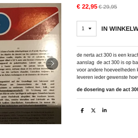
€ 22,95
€ 29,95
IN WINKEL
de nerta act 300 is een krac
aanslag de act 300 is op bas
voor andere hoeveelheden k
leveren ieder gewenste hoe
de dosering van de act 300
D
D
S
E
E
H
L
E
A
E
L
R
N
E