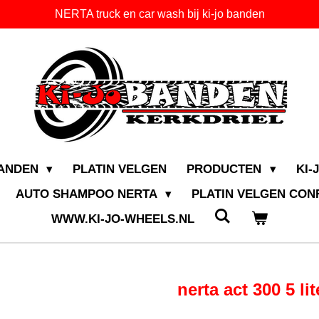
NERTA truck en car wash bij ki-jo banden
BANDEN
PLATIN VELGEN
PRODUCTEN
KI-
AUTO SHAMPOO NERTA
PLATIN VELGEN CO
WWW.KI-JO-WHEELS.NL
nerta act 300 5 li