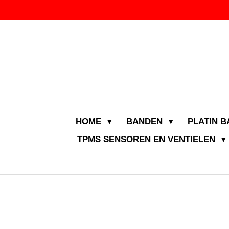
Ga
direct
naar
de
hoofdinhoud
HOME
BANDEN
PLATIN 
TPMS SENSOREN EN VENTIELEN