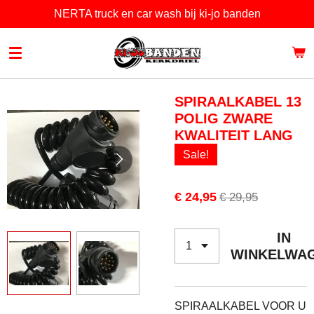
NERTA truck en car wash bij ki-jo banden
Ga
direct
naar
de
hoofdinhoud
SPIRAALKABEL 13
POLIG ZWARE
KWALITEIT LANG
Sale!
€ 24,95
€ 29,95
IN
WINKELWA
SPIRAALKABEL VOOR U