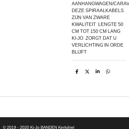
AANHANGWAGEN/CARA
DEZE SPIRAALKABELS
ZIJN VAN ZWARE
KWALITEIT LENGTE 50
CM TOT 150 CM LANG
KI-JO ZORGT DAT U
VERLICHTING IN ORDE
BLIJFT
D
D
S
D
E
E
H
E
L
E
A
L
E
L
R
E
N
E
N
© 2019 - 2020 Ki-Jo
BANDEN
Kerkdriel