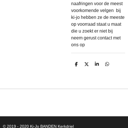
naafringen voor de meest
voorkomende velgen bij
ki-jo hebben ze de meeste
op voorraad staat u maat
die u zoekt er niet bij
neem gerust contact met
ons op
D
D
S
D
E
E
H
E
L
E
A
L
E
L
R
E
N
E
N
© 2019 - 2020 Ki-Jo
BANDEN
Kerkdriel