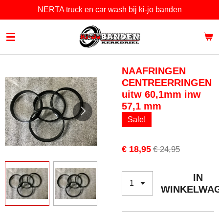
NERTA truck en car wash bij ki-jo banden
Ga
direct
naar
de
hoofdinhoud
NAAFRINGEN
CENTREERRINGEN
uitw 60,1mm inw
57,1 mm
Sale!
€ 18,95
€ 24,95
IN
WINKELWA