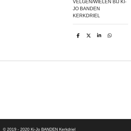
VELGEN/WIELEN BIJ KI-
JO BANDEN
KERKDRIEL
D
D
S
D
E
E
H
E
L
E
A
L
E
L
R
E
N
E
N
© 2019 - 2020 Ki-Jo
BANDEN
Kerkdriel