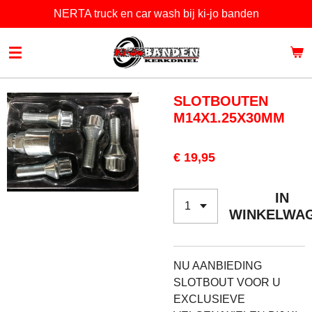
NERTA truck en car wash bij ki-jo banden
Ga
direct
naar
de
hoofdinhoud
SLOTBOUTEN
M14X1.25X30MM
€ 19,95
IN
WINKELWA
NU AANBIEDING
SLOTBOUT VOOR U
EXCLUSIEVE