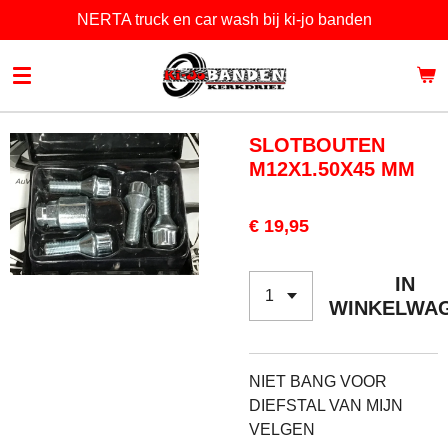
NERTA truck en car wash bij ki-jo banden
Ga
direct
naar
de
hoofdinhoud
SLOTBOUTEN
M12X1.50X45 MM
€ 19,95
IN
WINKELWA
NIET BANG VOOR
DIEFSTAL VAN MIJN
VELGEN