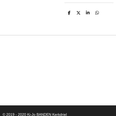
D
D
S
D
E
E
H
E
L
E
A
L
E
L
R
E
N
E
N
© 2019 - 2020 Ki-Jo
BANDEN
Kerkdriel