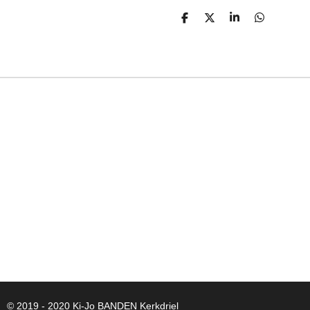
D
D
S
D
E
E
H
E
L
E
A
L
E
L
R
E
N
E
N
© 2019 - 2020 Ki-Jo
BANDEN
Kerkdriel