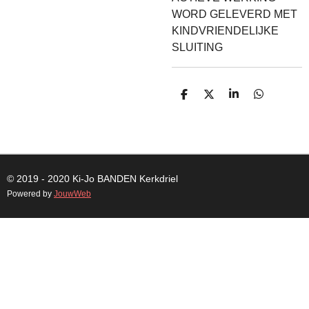
WORD GELEVERD MET
KINDVRIENDELIJKE
SLUITING
D
D
S
D
E
E
H
E
L
E
A
L
E
L
R
E
N
E
N
© 2019 - 2020 Ki-Jo
BANDEN
Kerkdriel
Powered by
JouwWeb