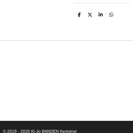
D
D
S
D
E
E
H
E
L
E
A
L
E
L
R
E
N
E
N
© 2019 - 2020 Ki-Jo
BANDEN
Kerkdriel