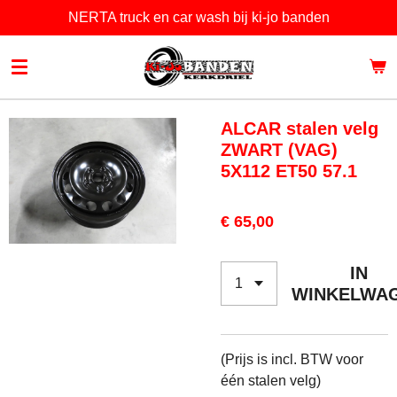
NERTA truck en car wash bij ki-jo banden
Ga
direct
naar
de
hoofdinhoud
ALCAR stalen velg
ZWART (VAG)
5X112 ET50 57.1
€ 65,00
IN
WINKELWA
(Prijs is incl. BTW voor
één stalen velg)